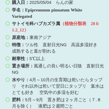
購入日：
2025/05/04 らんの家
学名：Epipremnum pinnatum White
Variegated
サトイモ科ハブカズラ属
（植物分類表 28ｂ
1.2_12）
原産地：
東南アジア
特徴：
ツル性 直射日光NG 高温多湿好き
成熟すると葉が割れる
耐寒性：
5℃以上
置き場所：
風通しの良い明るい日陰 直射日光
NG
水やり：
4月～10月の生育期は乾いたらタップ
リ それ以外は乾いて翌日にタップリ 葉水は
とても好き 空気中の多湿を好む
肥料：
5月～9月 置き肥は２ヶ月ごと（７.８
月を除く） 液肥は２週間ごと