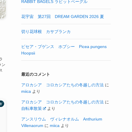
RABBIT BAGELS ラビットベーグル
花宇宙 第27回 DREAM GARDEN 2026 夏
切り花球根 カサブランカ
蘭
ピセア・プゲンス ホプシー Picea pungens
Hoopsii
ラ
ラン
ス
最近のコメント
アロカシア コロカシアたちの冬越しの方法
に
miica
より
アロカシア コロカシアたちの冬越しの方法
に
物
自転車散策
より
アンスリウム ヴィレナオルム Anthurium
Villenaorum
に
miica
より