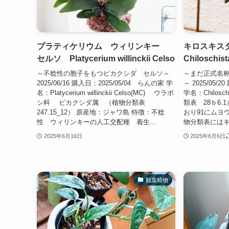
プラティケリウム ウィリンキー
キロスキスタ
セルソ Platycerium willinckii Celso
Chiloschist
～不稔性の胞子をもつビカクシダ セルソ～
～まだ正式名
2025/06/16 購入日：2025/05/04 らんの家 学
～ 2025/05/
名：Platycerium willinckii Celso(MC) ウラボ
学名：Chilosc
シ科 ビカクシダ属 （植物分類表
類表 28ｂ6.
247.15_12） 原産地：ジャワ島 特徴：不稔
おり91にムヨ
性 ウィリンキーの人工交配種 着生...
物分類表にはキ
2025年6月16日
2025年6月6日
観葉植物