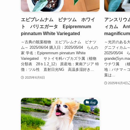
エピプレムナム ピナツム ホワイ
アンスリウ
ト バリエガータ Epipremnum
ィカム Anth
pinnatum White Variegated
magnificum
～古典の観葉植物 エピプレムナム ピナツ
～光沢のある大
ム～ 2025/06/04 購入日：2025/05/04 らんの
グニフィカム～ 2
家 学名：Epipremnum pinnatum White
2025/05/04
Variegated サトイモ科ハブカズラ属（植物
grande(Syn
分類表 28ｂ1.2_12） 原産地：東南アジア 特
ウチワ属 （植物
徴：ツル性 直射日光NG 高温多湿好き...
地：パナマ～コ
葉は...
2025年6月6日
2025年6月4日
dog