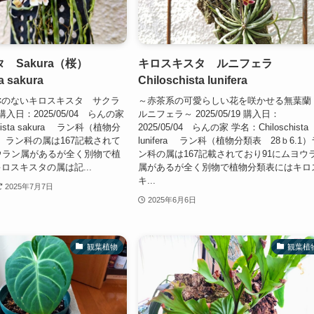
 Sakura（桜）
キロスキスタ ルニフェラ
a sakura
Chiloschista lunifera
称のないキロスキスタ サクラ
～赤茶系の可愛らしい花を咲かせる無葉
20 購入日：2025/05/04 らんの家
ルニフェラ～ 2025/05/19 購入日：
hista sakura ラン科（植物分
2025/05/04 らんの家 学名：Chiloschista
1）ラン科の属は167記載されて
lunifera ラン科（植物分類表 28ｂ6.1）
ウラン属があるが全く別物で植
ン科の属は167記載されており91にムヨウ
ロスキスタの属は記...
属があるが全く別物で植物分類表にはキロ
キ...
2025年7月7日
2025年6月6日
観葉植物
観葉植