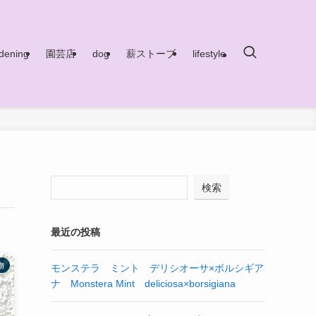
dening
園芸店
dog
薪ストーブ
lifestyle
検索
最近の投稿
物
モンステラ ミント デリシオーサ×ボルシギア
ナ Monstera Mint deliciosa×borsigiana