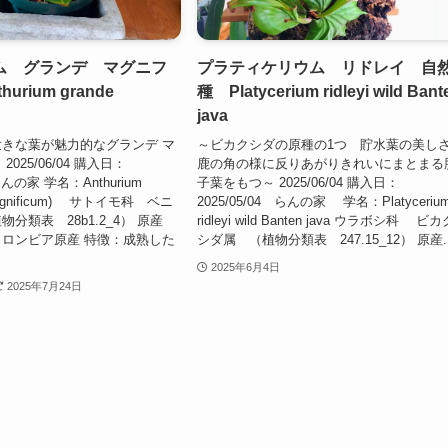
ム グランデ マグニフ
プラティケリウム リドレイ 自
urium grande
種 Platycerium ridleyi wild Bant
java
きな葉が魅力的なグランデ マ
～ビカクシダの原種の1つ 貯水葉の美し
025/06/04 購入日：
鹿の角の様に反りあがりきれいにまとまる
 らんの家 学名：Anthurium
子葉をもつ～ 2025/06/04 購入日：
.magnificum) サトイモ科 ベニ
2025/05/04 らんの家 学名：Platyceriu
分類表 28b1.2_4） 原産
ridleyi wild Banten java ウラボシ科 ビカ
ロンビア原産 特徴：成熟した
シダ属 （植物分類表 247.15_12） 原産..
2025年6月4日
2025年7月24日