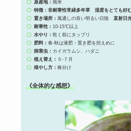
原産地：
南米
特徴：非耐寒性常緑多年草
湿度をとても好
置き場所：
風通しの良い明るい日陰
直射日光
耐寒性：
10-15℃以上
水やり：
乾く前にタップリ
肥料：
春-秋は液肥・置き肥を控えめに
病害虫：
カイガラムシ、ハダニ
植え替え：
５-７月
殖やし方：
株分け
《全体的な感想》