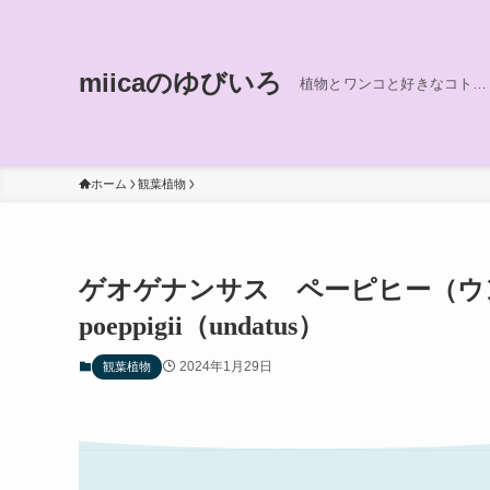
miicaのゆびいろ
植物とワンコと好きなコト…
ホーム
観葉植物
ゲオゲナンサス ペーピヒー（ウンダツ
poeppigii（undatus）
2024年1月29日
観葉植物