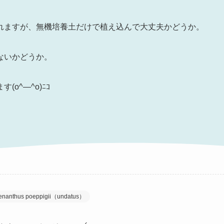
れますが、無機培養土だけで植え込んで大丈夫かどうか。
ないかどうか。
o^―^o)ﾆｺ
s poeppigii（undatus）