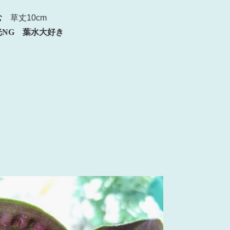
む
草丈10cm
NG
葉水大好き