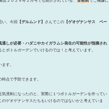
の園芸２０２４年２月号でも紹介されている、
全密閉
でご機嫌に
思い、今回
【デルムンド】
さんでこの
【ゲオゲナンサス ペー
風通しが必要・ハダニやカイガラムシ発生の可能性が指摘され
るとボトルガーデンでいけるのでは！と考えています。
います。
の時点で予防できます。
元気溌剌になったのと、実際に１つボトルガーデンを作ってい
このゲオゲナンサスたちもいけるのではないかと考えていま