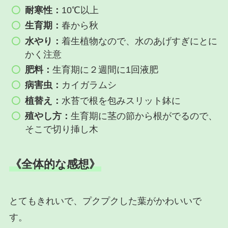
耐寒性：
10℃以上
生育期：
春から秋
水やり：
着生植物なので、水のあげすぎにとに
かく注意
肥料：
生育期に２週間に1回液肥
病害虫：
カイガラムシ
植替え：
水苔で根を包みスリット鉢に
殖やし方：
生育期に茎の節から根がでるので、
そこで切り挿し木
《全体的な感想》
とてもきれいで、プクプクした葉がかわいいで
す。