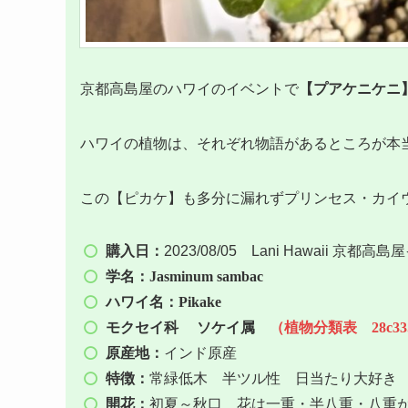
京都高島屋のハワイのイベントで
【プアケニケニ
ハワイの植物は、それぞれ物語があるところが本
この【ピカケ】も多分に漏れずプリンセス・カイ
購入日：
2023/08/05 Lani Hawaii 京都高
学名：Jasminum sambac
ハワイ名：Pikake
モクセイ科
ソケイ属
（植物分類表 28c33.
原産地：
インド原産
特徴：
常緑低木 半ツル性 日当たり大
開花：
初夏～秋口 花は一重・半八重・八重