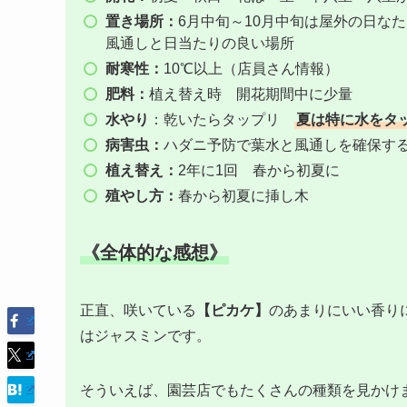
置き場所：
6月中旬～10月中旬は屋外の日な
風通しと日当たりの良い場所
耐寒性：
10℃以上（店員さん情報）
肥料：
植え替え時 開花期間中に少量
水やり
：乾いたらタップリ
夏は特に水をタ
病害虫：
ハダニ予防で葉水と風通しを確保す
植え替え：
2年に1回 春から初夏に
殖やし方：
春から初夏に挿し木
《全体的な感想》
正直、咲いている
【ピカケ】
のあまりにいい香り
はジャスミンです。
そういえば、園芸店でもたくさんの種類を見かけ