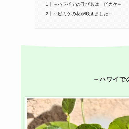
～ハワイでの呼び名は ピカケ～
～ピカケの花が咲きました～
～ハワイで