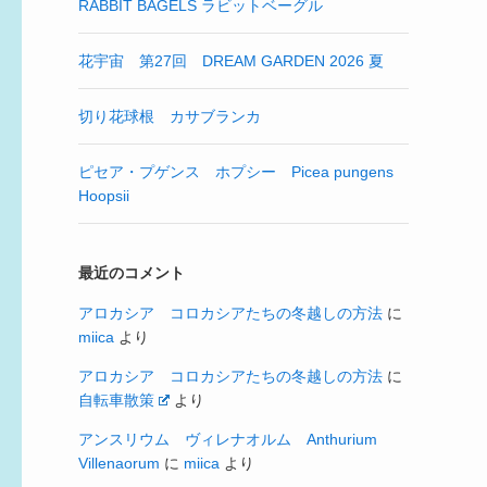
RABBIT BAGELS ラビットベーグル
花宇宙 第27回 DREAM GARDEN 2026 夏
切り花球根 カサブランカ
ピセア・プゲンス ホプシー Picea pungens
Hoopsii
最近のコメント
アロカシア コロカシアたちの冬越しの方法
に
miica
より
アロカシア コロカシアたちの冬越しの方法
に
自転車散策
より
アンスリウム ヴィレナオルム Anthurium
Villenaorum
に
miica
より