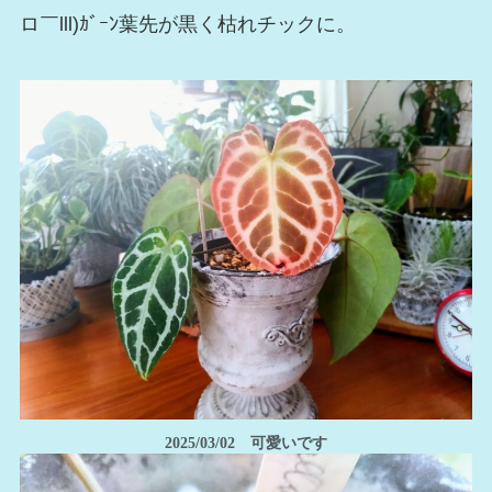
ロ￣lll)ｶﾞｰﾝ葉先が黒く枯れチックに。
2025/03/02
可愛いです