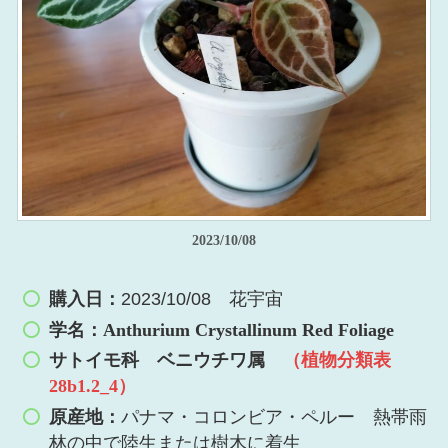
2023/10/08
購入日：
2023/10/08 花宇宙
学名：Anthurium Crystallinum Red Foliage
サトイモ科
ベニウチワ属
（植物分類表
28b1.2_4）
原産地：
パナマ・コロンビア・ペルー 熱帯雨
林の中で陸生または樹木に着生