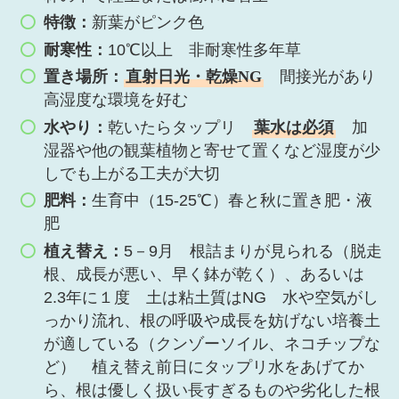
特徴：
新葉がピンク色
耐寒性：
10℃以上 非耐寒性多年草
置き場所：
直射日光・乾燥NG
間接光があり
高湿度な環境を好む
水やり：
乾いたらタップリ
葉水は必須
加
湿器や他の観葉植物と寄せて置くなど湿度が少
しでも上がる工夫が大切
肥料：
生育中（15-25℃）春と秋に置き肥・液
肥
植え替え：
5－9月 根詰まりが見られる（脱走
根、成長が悪い、早く鉢が乾く）、あるいは
2.3年に１度 土は粘土質はNG 水や空気がし
っかり流れ、根の呼吸や成長を妨げない培養土
が適している（クンゾーソイル、ネコチップな
ど） 植え替え前日にタップリ水をあげてか
ら、根は優しく扱い長すぎるものや劣化した根