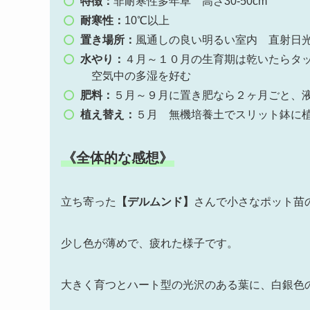
特徴：
非耐寒性多年草 高さ30-50cm
耐寒性：
10℃以上
置き場所：
風通しの良い明るい室内 直射日
水やり：
４月～１０月の生育期は乾いたらタ
空気中の多湿を好む
肥料：
５月～９月に置き肥なら２ヶ月ごと、
植え替え：
５月 無機培養土でスリット鉢に
《全体的な感想》
立ち寄った
【デルムンド】
さんで小さなポット苗
少し色が薄めで、疲れた様子です。
大きく育つとハート型の光沢のある葉に、白銀色