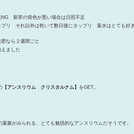
光NG 新芽の発色が悪い場合は日照不足
ップリ それ以外は乾いて数日後にタップリ 葉水はとても好
液肥なら２週間ごと
植えました
の
【アンスリウム クリスタルナム】
をGET。
の葉脈がみられる、とても魅惑的なアンスリウムだそうです。