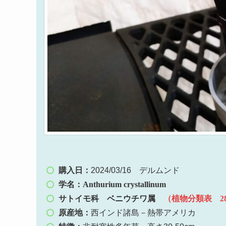
購入日：
2024/03/16 デルムンド
学名：Anthurium crystallinum
サトイモ科
ベニウチワ属
（植物分類表 28b
原産地：
西インド諸島－熱帯アメリカ