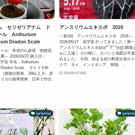
ム セリゼリアナム ド
アンスリウムエキスポ 2026
 Anthurium
～第1回 アンスリウムエキスポ 2026～
anum Dradon Scale
2026/05/17 花宇宙 行ってきました！第
アンスリウムエキスポ(((o(*ﾟ▽ﾟ*)o))) 開
ケール 朱色の仏炎苞・肉穂花
もに入場！ その時に、カバンと地図が手
 2026/05/23 購入日：
れました。 今回、始まる前の勲造社長の
花宇宙 学名：Anthurium
クで、タイ、インドネシア、韓国、...
num Dradon Scale サトイモ科
植物分類表 28b1.2_4） 原
2026年5月19日
メリカの熱帯雨林 日本で作出
gardening
gardeni