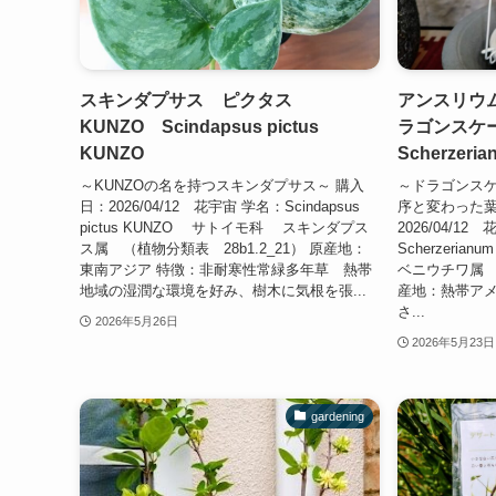
スキンダプサス ピクタス
アンスリウ
KUNZO Scindapsus pictus
ラゴンスケール
KUNZO
Scherzeri
～KUNZOの名を持つスキンダプサス～ 購入
～ドラゴンス
日：2026/04/12 花宇宙 学名：Scindapsus
序と変わった葉裏～
pictus KUNZO サトイモ科 スキンダプス
2026/04/12 
ス属 （植物分類表 28b1.2_21） 原産地：
Scherzeria
東南アジア 特徴：非耐寒性常緑多年草 熱帯
ベニウチワ属 （
地域の湿潤な環境を好み、樹木に気根を張...
産地：熱帯ア
さ...
2026年5月26日
2026年5月23日
gardening