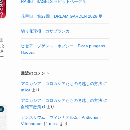
RABBIT BAGELS ラビットベーグル
花宇宙 第27回 DREAM GARDEN 2026 夏
切り花球根 カサブランカ
一回
場とと
ピセア・プゲンス ホプシー Picea pungens
渡さ
Hoopsii
トー
最近のコメント
アロカシア コロカシアたちの冬越しの方法
に
miica
より
アロカシア コロカシアたちの冬越しの方法
に
自転車散策
より
ng
アンスリウム ヴィレナオルム Anthurium
Villenaorum
に
miica
より