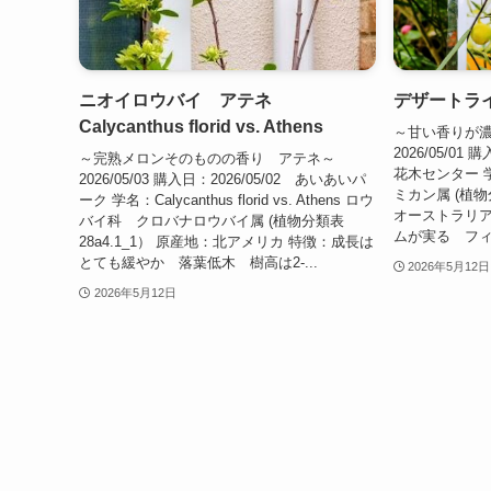
ニオイロウバイ アテネ
デザートライム 
Calycanthus florid vs. Athens
～甘い香りが
2026/05/01
～完熟メロンそのものの香り アテネ～
花木センター 学名
2026/05/03 購入日：2026/05/02 あいあいパ
ミカン属 (植物分
ーク 学名：Calycanthus florid vs. Athens ロウ
オーストラリア
バイ科 クロバナロウバイ属 (植物分類表
ムが実る フィ
28a4.1_1） 原産地：北アメリカ 特徴：成長は
とても緩やか 落葉低木 樹高は2-...
2026年5月12日
2026年5月12日