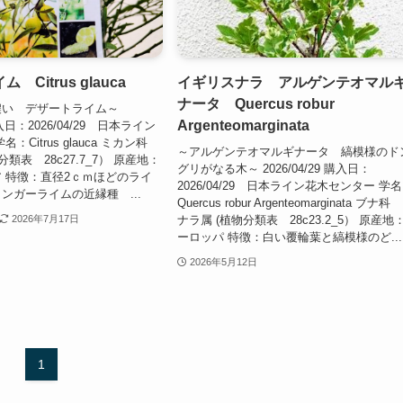
Citrus glauca
イギリスナラ アルゲンテオマル
ナータ Quercus robur
濃い デザートライム～
Argenteomarginata
 購入日：2026/04/29 日本ライン
：Citrus glauca ミカン科
～アルゲンテオマルギナータ 縞模様のド
類表 28c27.7_7） 原産地：
グリがなる木～ 2026/04/29 購入日：
 特徴：直径2ｃｍほどのライ
2026/04/29 日本ライン花木センター 学
ンガーライムの近縁種 ...
Quercus robur Argenteomarginata ブナ科
ナラ属 (植物分類表 28c23.2_5） 原産地
2026年7月17日
ーロッパ 特徴：白い覆輪葉と縞模様のど...
2026年5月12日
1