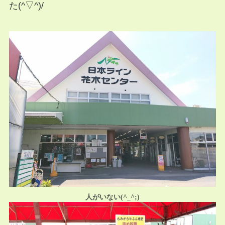
た(^▽^)/
人がいない(^_^;)