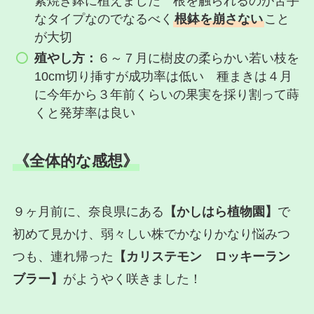
素焼き鉢に植えました 根を触られるのが苦手
なタイプなのでなるべく
根鉢を崩さない
こと
が大切
殖やし方：
６～７月に樹皮の柔らかい若い枝を
10cm切り挿すが成功率は低い 種まきは４月
に今年から３年前くらいの果実を採り割って蒔
くと発芽率は良い
《全体的な感想》
９ヶ月前に、奈良県にある
【かしはら植物園】
で
初めて見かけ、弱々しい株でかなりかなり悩みつ
つも、連れ帰った
【カリステモン ロッキーラン
ブラー】
がようやく咲きました！