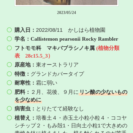
2023/05/24
購入日：
2022/08/11 かしはら植物園
学名：Callistemon pearsonii Rocky Rambler
フトモモ科 マキバブラシノキ属
(植物分類
表 28c15.5_3）
原産地：
東オーストラリア
特徴：
グランドカバータイプ
耐寒性：
霜に弱い
肥料：
２月、花後、９月に
リン酸の少ないもの
を少なめに
病害虫：
とりたてて経験なし
植替え：
培養土４・赤玉土小粒小粒４・ココヤ
シチップ２・もみ殻1・日向土小粒1で大きめの