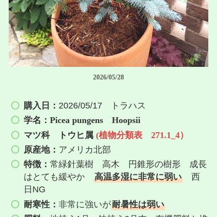
2026/05/28
購入日：
2026/05/17 トラハス
学名：Picea pungens Hoopsii
マツ科 トウヒ属
(植物分類表 271.1_4）
原産地：
アメリカ北部
特徴：
常緑針葉樹 高木 円錐形の樹形 成長
はとても緩やか
高温多湿に非常に弱い
西
日NG
耐寒性：
非常に強いが
耐暑性は弱い