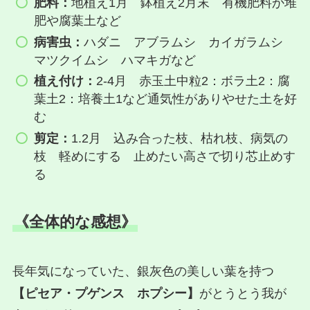
肥料：
地植え1月 鉢植え2月末 有機肥料か堆
肥や腐葉土など
病害虫：
ハダニ アブラムシ カイガラムシ
マツクイムシ ハマキガなど
植え付け：
2‐4月 赤玉土中粒2：ボラ土2：腐
葉土2：培養土1など通気性がありやせた土を好
む
剪定：
1.2月 込み合った枝、枯れ枝、病気の
枝 軽めにする 止めたい高さで切り芯止めす
る
《全体的な感想》
長年気になっていた、銀灰色の美しい葉を持つ
【ピセア・プゲンス ホプシー】
がとうとう我が