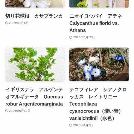
切り花球根 カサブランカ
ニオイロウバイ アテネ
Calycanthus florid vs.
2026年7月6日
Athens
2026年5月12日
イギリスナラ アルゲンテ
テコフィレア シアノクロ
オマルギナータ Quercus
ッカス レイトリニー
robur Argenteomarginata
Tecophilaea
cyanocrocus（濃い青）
2026年5月12日
var.leichtlinii（水色）
2026年4月7日