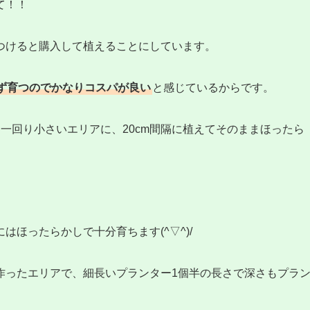
て！！
つけると購入して植えることにしています。
ず育つのでかなりコスパが良い
と感じているからです。
一回り小さいエリアに、20cm間隔に植えてそのままほったら
ほったらかしで十分育ちます(^▽^)/
作ったエリアで、細長いプランター1個半の長さで深さもプラ