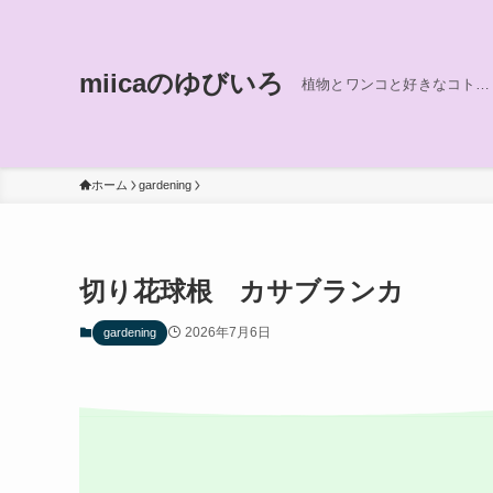
miicaのゆびいろ
植物とワンコと好きなコト…
ホーム
gardening
切り花球根 カサブランカ
2026年7月6日
gardening