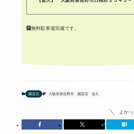
【金久】 大阪府泉佐野市日根野２５４５－１ ☎
🅿無料駐車場完備です。
園芸店
大阪府泉佐野市 園芸店 金久
よかっ